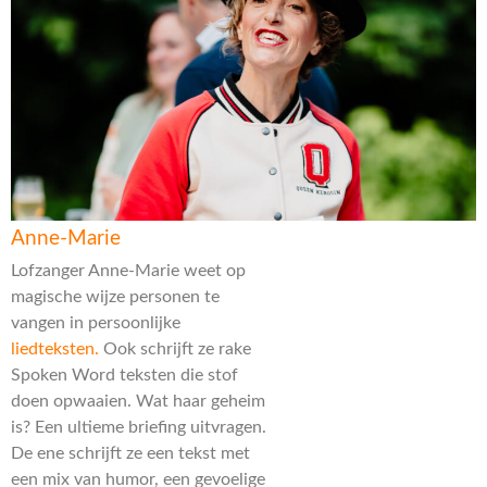
Anne-Marie
Lofzanger Anne-Marie weet op
magische wijze personen te
vangen in persoonlijke
liedteksten.
Ook schrijft ze rake
Spoken Word teksten die stof
doen opwaaien. Wat haar geheim
is? Een ultieme briefing uitvragen.
De ene schrijft ze een tekst met
een mix van humor, een gevoelige