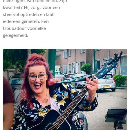
meezingers van toen en nu. Zijn
kwaliteit? Hij zorgt voor een
sfeervol optreden en laat
iedereen genieten. Een
troubadour voor elke
gelegenheid.