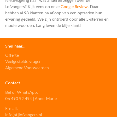
Nieuwsgierig naar wat anderen zeggen over de
Lofzangers? Kijk eens op onze
Google Review.
Daar
hebben al 98 klanten na afloop van een optreden hun
ervaring gedeeld. We zijn ontroerd door alle 5-sterren en
mooie woorden. Lang leven de blije klant!
Snel naar…
Offerte
Veelgestelde vragen
Algemene Voorwaarden
Contact
Bel of WhatsApp:
06 490 92 494 | Anne-Marie
E-mail:
info[at]lofzangers.nl