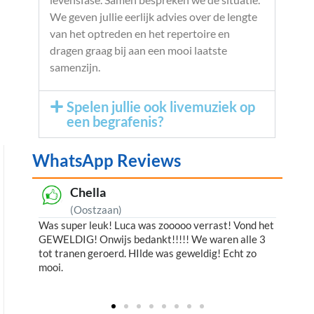
We geven jullie eerlijk advies over de lengte
van het optreden en het repertoire en
dragen graag bij aan een mooi laatste
samenzijn.
Spelen jullie ook livemuziek op
een begrafenis?
WhatsApp Reviews
lla
Anja
tzaan)
(Breda)
leuk! Luca was zooooo verrast! Vond het
De Lofzang door Joost van
Onwijs bedankt!!!!! We waren alle 3
Helemaal wat we er van v
geroerd. HIlde was geweldig! Echt zo
Medewerkers waren verras
Fijn dat hij ook met de kin
jullie zeker aanbevelen bi