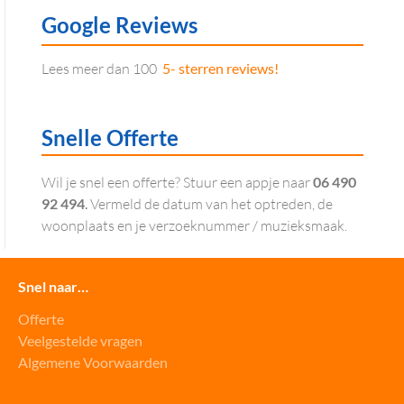
Google Reviews
Lees meer dan 100
5- sterren reviews!
Snelle Offerte
Wil je snel een offerte? Stuur een appje naar
06 490
92 494
.
Vermeld de datum van het optreden, de
woonplaats en je verzoeknummer / muzieksmaak.
Snel naar…
Offerte
Veelgestelde vragen
Algemene Voorwaarden