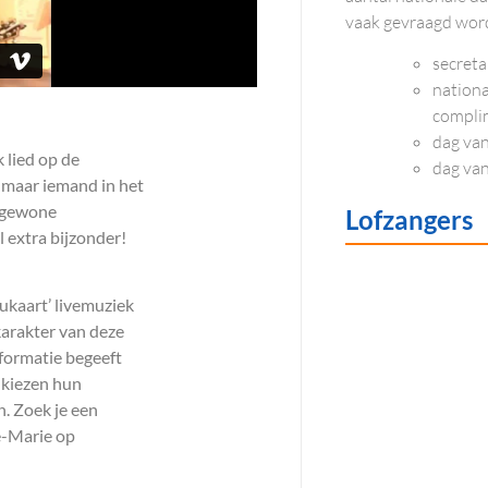
vaak gevraagd wor
secreta
nationa
compli
dag van
 lied op de
dag van
 maar iemand in het
 gewone
Lofzangers
 extra bijzonder!
ukaart’ livemuziek
karakter van deze
 formatie begeeft
 kiezen hun
. Zoek je een
e-Marie op