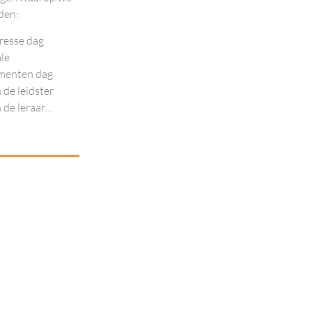
den:
resse dag
le
menten dag
 de leidster
 de leraar…