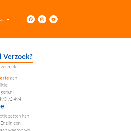
ct
l Verzoek?
 verzoek?
ferte
aan
ltje:
ngers.nl
 490 92 494
je
etje zetten kan
Er zijn een
dagen waarop we