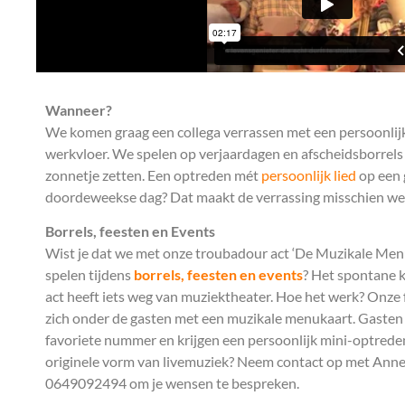
Wanneer?
We komen graag een collega verrassen met een persoonlijk
werkvloer. We spelen op verjaardagen en afscheidsborrels
zonnetje zetten. Een optreden mét
persoonlijk lied
op een
doordeweekse dag? Dat maakt de verrassing misschien wel
Borrels, feesten en Events
Wist je dat we met onze troubadour act ‘De Muzikale Men
spelen tijdens
borrels, feesten en events
? Het spontane 
act heeft iets weg van muziektheater. Hoe het werk? Onze
zich onder de gasten met een muzikale menukaart. Gasten
favoriete nummer en krijgen een persoonlijk mini-optreden
originele vorm van livemuziek? Neem contact op met Ann
0649092494 om je wensen te bespreken.