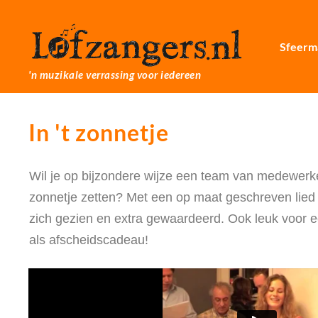
Sfeerm
'n muzikale verrassing voor iedereen
In 't zonnetje
Wil je op bijzondere wijze een team van medewerke
zonnetje zetten? Met een op maat geschreven lie
zich gezien en extra gewaardeerd. Ook leuk voor e
als afscheidscadeau!