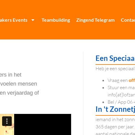
akers Events
Teambuilding
Zingend Telegram
Conta
Een Speciaa
Heb je een speciaal
rs in het
Vraag een
of
d voelen mensen
Stuur een mai
en verjaardag of
info[at]lofza
Bel / App 06
In 't Zonnet
iemand in het zonn
365 dagen per jaar. 
aantal nationale 