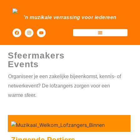
'n muzikale verrassing voor iedereen
Sfeermakers Events
Sfeermakers
Events
Organiseer je een zakelijke bijeenkomst, kennis- of
netwerkevent? De lofzangers zorgen voor een
warme sfeer.
Zingende Portiers