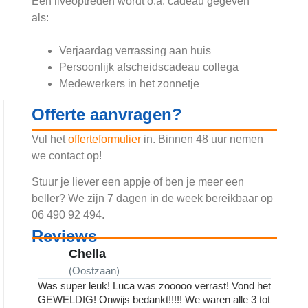
Een liveoptreden wordt o.a. cadeau gegeven
als:
Verjaardag verrassing aan huis
Persoonlijk afscheidscadeau collega
Medewerkers in het zonnetje
Offerte aanvragen?
Vul het
offerteformulier
in. Binnen 48 uur nemen
we contact op!
Stuur je liever een
appje
of ben je meer een
beller? We zijn 7 dagen in de week bereikbaar op
06 490 92 494.
Reviews
Chella
(Oostzaan)
(
Was super leuk! Luca was zooooo verrast! Vond het
De Lofz
GEWELDIG! Onwijs bedankt!!!!! We waren alle 3 tot
Helemaa