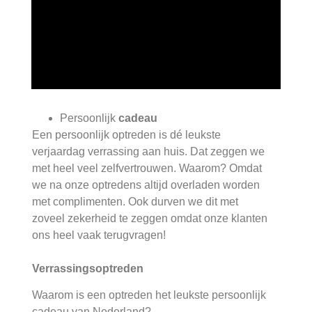
Persoonlijk
cadeau
Een persoonlijk optreden is dé leukste
verjaardag verrassing aan huis. Dat zeggen we
met heel veel zelfvertrouwen. Waarom? Omdat
we na onze optredens altijd overladen worden
met complimenten. Ook durven we dit met
zoveel zekerheid te zeggen omdat onze klanten
ons heel vaak terugvragen!
Verrassingsoptreden
Waarom is een optreden het leukste persoonlijk
cadeau van Nederland?