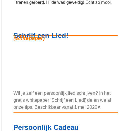
tranen geroerd. HIlde was geweldig! Echt zo mooi.
Medewer
Fijn dat
jullie z
Schrijf een Lied!
(whitepaper)
Wil je zelf een persoonlijk lied schrijven? In het
gratis whitepaper ‘Schrijf een Lied!’ delen we al
onze tips. Beschikbaar vanaf 1 mei 2020♥.
Persoonlijk Cadeau