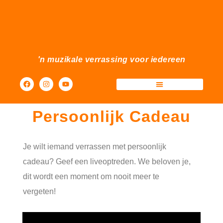
'n muzikale verrassing voor iedereen
Sfeermakers Events
Persoonlijk Cadeau
Je wilt iemand verrassen met persoonlijk
cadeau? Geef een liveoptreden. We beloven je,
dit wordt een moment om nooit meer te
vergeten!