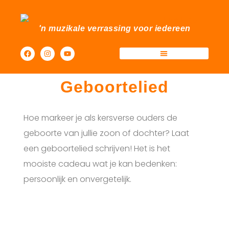
'n muzikale verrassing voor iedereen
Sfeermakers Events
Geboortelied
Hoe markeer je als kersverse ouders de
geboorte van jullie zoon of dochter? Laat
een geboortelied schrijven! Het is het
mooiste cadeau wat je kan bedenken:
persoonlijk en onvergetelijk.