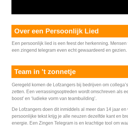
Over een Persoonlijk Lied
Een persoonlijk lied is een feest der herkenning. Mensen
een zingend telegram even echt gewaardeerd en gezien.
Team in 't zonnetje
Geregeld komen de Lofzangers bij bedrijven om collega’s 
zetten. Een verrassingsoptreden wordt omschreven als e
boost’ en ‘ludieke vorm van teambuilding’.
De Lofzangers doen dit inmiddels al meer dan 14 jaar en
persoonlijke tekst krijg je alle neuzen dezelfde kant en bre
energie. Een Zingen Telegram is en krachtige tool om waa