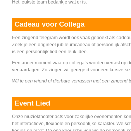
Het leukste team bedankje wat er is.
Cadeau voor Collega
Een zingend telegram wordt ook vaak geboekt als cadeau
Zoek je een origineel jubileumcadeau of persoonlijk af
is een persoonlijk lied een leuk idee.
Een ander moment waarop collega’s worden verrast op de 
verjaardagen. Zo zingen wij geregeld voor een kersverse
Wil je een vriend of dierbare verrassen met een zingend
Event Lied
Onze muziektheater acts voor zakelijke evenementen ke
het interactieve, flexibele en persoonlijke karakter. We sc
liedjes op maat. De ene keer schrijven we de persoonlijke