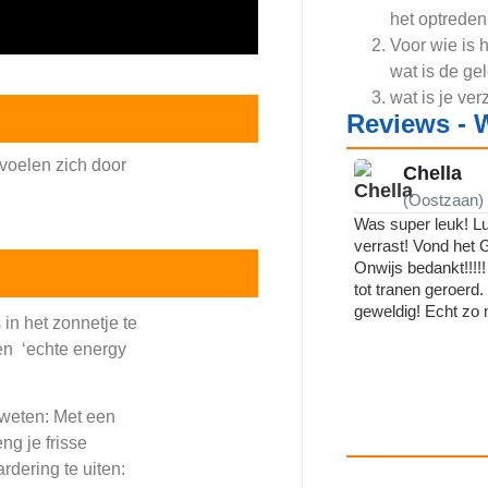
het optreden
Voor wie is 
wat is de g
wat is je v
Reviews -
 voelen zich door
Chella
(Oostzaan)
Was super leuk! L
verrast! Vond he
Onwijs bedankt!!!!
tot tranen geroerd.
geweldig! Echt zo 
in het zonnetje te
en ‘echte energy
 weten: Met een
ng je frisse
rdering te uiten: