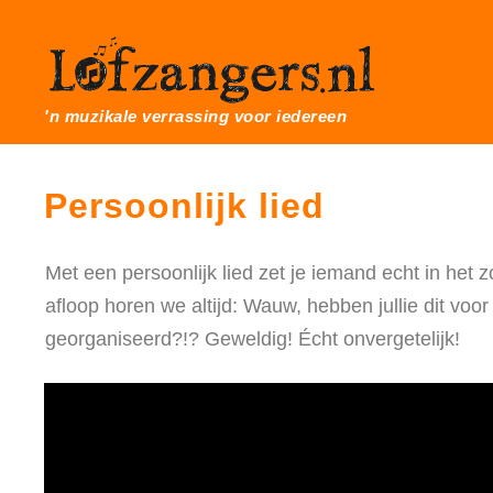
'n muzikale verrassing voor iedereen
Persoonlijk lied
Met een persoonlijk lied zet je iemand echt in het 
afloop horen we altijd: Wauw, hebben jullie dit voor
georganiseerd?!? Geweldig! Écht onvergetelijk!