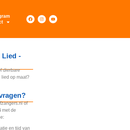
gram
ct
 Lied -
of dierbare
 lied op maat?
nvragen?
ofzangers.nl of
4
met de
ie:
atie en tijd van