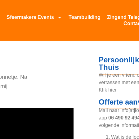
Sfeermakers Events
Teambuilding
Zingend Tele
Conta
Persoonlijk
Thuis
Wil je een vriend 
zonnetje. Na
verrassen met een
 mij
Klik hier.
Offerte aa
Mail naar info[at]l
app
06 490 92 49
volgende informat
Wat is de loc