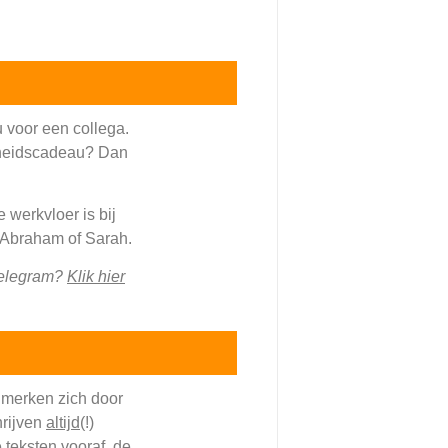
 voor een collega.
scheidscadeau? Dan
werkvloer is bij
 Abraham of Sarah.
 telegram?
Klik hier
nmerken zich door
hrijven
altijd
(!)
 teksten vooraf, de