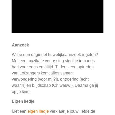
Aanzoek
Wil je een origineel huwelijksaanzoek regelen?
Met een muzikale verrassing steel je iemands
hart voor eens en altijd. Tijdens een optreden
van Lofzangers komt alles samen:
verwondering (voor mij?!), ontroering (echt
waar?!) en blijdschap (Oh wauw!). Daarna ga jij
op je knie.
Eigen liedje
Met een
eigen liedje
verklaar je jouw liefde de