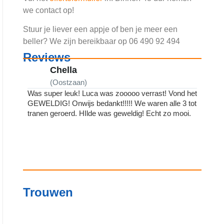
we contact op!
Stuur je liever een
appje
of ben je meer een
beller? We zijn bereikbaar op 06 490 92 494
Reviews
Chella
(Oostzaan)
(
Was super leuk! Luca was zooooo verrast! Vond het
De Lofz
GEWELDIG! Onwijs bedankt!!!!! We waren alle 3 tot
Helemaa
tranen geroerd. HIlde was geweldig! Echt zo mooi.
Medewer
Fijn dat
jullie z
Trouwen