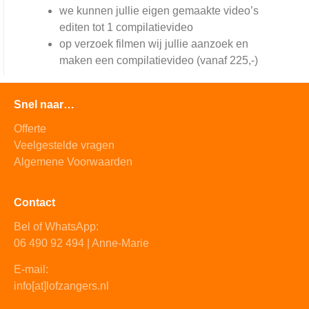
we kunnen jullie eigen gemaakte video’s
editen tot 1 compilatievideo
op verzoek filmen wij jullie aanzoek en
maken een compilatievideo (vanaf 225,-)
Snel naar…
Offerte
Veelgestelde vragen
Algemene Voorwaarden
Contact
Bel of WhatsApp:
06 490 92 494 | Anne-Marie
E-mail:
info[at]lofzangers.nl