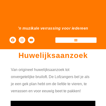
'n muzikale verrassing voor iedereen
Sfeermakers Events
Huwelijksaanzoek
Van origineel huwelijksaanzoek tot
onvergetelijke bruiloft. De Lofzangers bel je als
je een gek plan hebt om de liefde te vieren, te
verrassen en voor eeuwig beet te pakken!